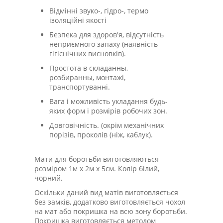
Відмінні звуко-, гідро-, термо
ізоляційні якості
Безпека для здоров'я, відсутність
неприємного запаху (наявність
гігієнічних висновків).
Простота в складанны,
розбиранны, монтажі,
транспортуванні.
Вага і можливість укладання будь-
яких форм і розмірів робочих зон.
Довговічність. (окрім механічних
порізів, проколів (ніж, каблук).
Мати для боротьби виготовляються
розміром 1м х 2м х 5см. Колір білий,
чорний.
Оскільки даний вид матів виготовляється
без замків, додатково виготовляється чохол
на мат або покришка на всю зону боротьби.
Покришка виготовляється методом